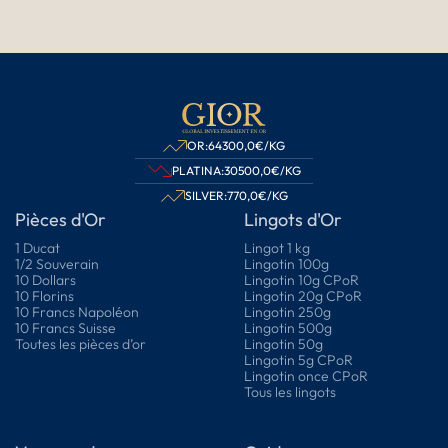
OR:
64300,0
€/KG
PLATINA:
30500,0
€/KG
SILVER:
770,0
€/KG
Pièces d'Or
Lingots d'Or
1 Ducat
Lingot 1 kg
1/2 Souverain
Lingotin 100g
10 Dollars
Lingotin 10g CPoR
10 Florins
Lingotin 20g CPoR
10 Francs Napoléon
Lingotin 250g
10 Francs Suisse
Lingotin 500g
Toutes les pièces d’or
Lingotin 50g
Lingotin 5g CPoR
Lingotin once CPoR
Tous les lingots