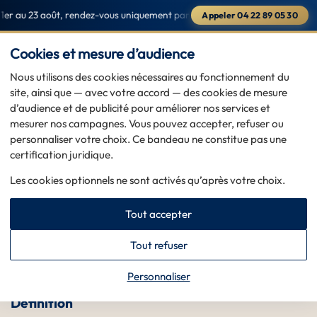
r au 23 août, rendez-vous uniquement par téléphone au
04 22 89 05 30
·
Appeler 04 22 89 05 30
Saint-Raphaël & Sainte-Maxime — du 1er au 23 août, rendez-vous
PRENDRE RDV
Cookies et mesure d’audience
Nous utilisons des cookies nécessaires au fonctionnement du
site, ainsi que — avec votre accord — des cookies de mesure
d’audience et de publicité pour améliorer nos services et
Accueil
>
Lexique — glossaire
>
Titre d’une pièce
mesurer nos campagnes. Vous pouvez accepter, refuser ou
Titre d’une pièce : définition et repères
personnaliser votre choix. Ce bandeau ne constitue pas une
certification juridique.
2026-05-20
MIS À JOUR
Les cookies optionnels ne sont activés qu’après votre choix.
DÉFINITION RAPIDE
Tout accepter
Entrée de lexique utile pour cadrer le vocabulaire
autour de l’or, de l’argent et des pièces : « Titre d’une
Tout refuser
pièce » précise un repère technique, historique ou
commercial avant une estimation.
Personnaliser
Définition