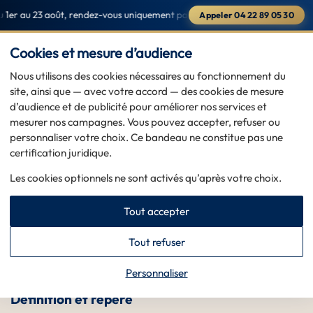
er au 23 août, rendez-vous uniquement par téléphone au
04 22 89 05 30
·
Appeler 04 22 89 05 30
Saint-Raphaël & Sainte-Maxime — du 1er au 23 août, rendez-vous
PRENDRE RDV
Cookies et mesure d’audience
Nous utilisons des cookies nécessaires au fonctionnement du
site, ainsi que — avec votre accord — des cookies de mesure
d’audience et de publicité pour améliorer nos services et
Accueil
>
Lexique — glossaire
>
Nominal
mesurer nos campagnes. Vous pouvez accepter, refuser ou
Nominal : définition et repères
personnaliser votre choix. Ce bandeau ne constitue pas une
certification juridique.
2026-05-20
MIS À JOUR
Les cookies optionnels ne sont activés qu’après votre choix.
DÉFINITION RAPIDE
Tout accepter
Entrée de lexique utile pour cadrer le vocabulaire
autour de l’or, de l’argent et des pièces : « Nominal »
Tout refuser
précise un repère technique, historique ou commercial
avant une estimation.
Personnaliser
Définition et repère