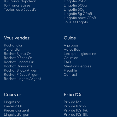
10 Francs Napoléon
Lingotin 250g
10 Francs Suisse
Lingotin 500g
Toutes les pièces d’or
Lingotin 50g
Lingotin 5g CPoR
Lingotin once CPoR
Tous les lingots
Vous vendez
Guide
Rachat d’or
À propos
Achat d’or
Actualités
Rachat Bijoux Or
Lexique — glossaire
Rachat Pièces Or
Cours or
Rachat Lingots Or
FAQ
Rachat Diamants
Mentions légales
Rachat Bijoux Argent
Fiscalité
Rachat Pièces Argent
Contact
Rachat Lingots Argent
Cours or
Prix d’Or
Lingots or
Prix de l'or
Pièces d’Or
Prix de l’Or 9k
Pièces d’argent
Prix de l’Or 14k
Lingots d’argent
Prix de l’Or 18k