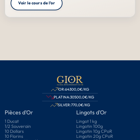
Voir le cours de l’or
OR:
64300,0
€/KG
PLATINA:
30500,0
€/KG
SILVER:
770,0
€/KG
Pièces d'Or
Lingots d'Or
1 Ducat
Lingot 1 kg
1/2 Souverain
Lingotin 100g
10 Dollars
Lingotin 10g CPoR
10 Florins
Lingotin 20g CPoR