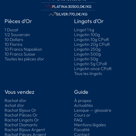
PLATINA:
30500,0
€/KG
SILVER:
770,0
€/KG
Pièces d'Or
Lingots d'Or
1 Ducat
Lingot 1 kg
1/2 Souverain
Lingotin 100g
10 Dollars
Lingotin 10g CPoR
10 Florins
Lingotin 20g CPoR
10 Francs Napoléon
Lingotin 250g
10 Francs Suisse
Lingotin 500g
Toutes les pièces d’or
Lingotin 50g
Lingotin 5g CPoR
Lingotin once CPoR
Tous les lingots
Vous vendez
Guide
Rachat d’or
À propos
Achat d’or
Actualités
Rachat Bijoux Or
Lexique — glossaire
Rachat Pièces Or
Cours or
Rachat Lingots Or
FAQ
Rachat Diamants
Mentions légales
Rachat Bijoux Argent
Fiscalité
Rachat Pièces Argent
Contact