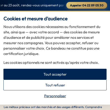
 au 23 août, rendez-vous uniquement par téléphone au
04 22 89 05 30
·
M
Appeler 04 22 89 05 30
Saint-Raphaël & Sainte-Maxime — du 1er au 23 août, rendez-vous
PRENDRE RDV
Cookies et mesure d’audience
Nous utilisons des cookies nécessaires au fonctionnement du
site, ainsi que — avec votre accord — des cookies de mesure
d’audience et de publicité pour améliorer nos services et
Accueil
>
Lexique — glossaire
>
Métaux précieux
mesurer nos campagnes. Vous pouvez accepter, refuser ou
Métaux précieux : or, argent, platine, palladium
personnaliser votre choix. Ce bandeau ne constitue pas une
certification juridique.
2026-05-20
MIS À JOUR
Les cookies optionnels ne sont activés qu’après votre choix.
DÉFINITION RAPIDE
Tout accepter
Les métaux précieux ont des marchés et des usages
différents. Comprendre lequel vous avez évite les
Tout refuser
confusions lors d’une estimation.
Personnaliser
Définition
Les métaux précieux ont des marchés et des usages différents. Comprendre