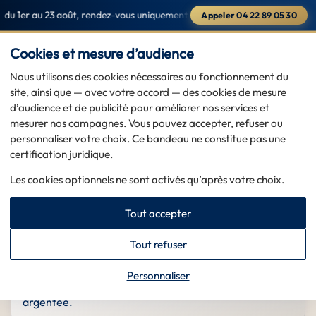
u 1er au 23 août, rendez-vous uniquement par téléphone au
04 22 89 05 
Appeler 04 22 89 05 30
Saint-Raphaël & Sainte-Maxime — du 1er au 23 août, rendez-vous
PRENDRE RDV
Cookies et mesure d’audience
Nous utilisons des cookies nécessaires au fonctionnement du
site, ainsi que — avec votre accord — des cookies de mesure
d’audience et de publicité pour améliorer nos services et
Accueil
>
Lexique — glossaire
>
Argent sterling
mesurer nos campagnes. Vous pouvez accepter, refuser ou
Argent sterling : 925‰, repères et erreurs
personnaliser votre choix. Ce bandeau ne constitue pas une
fréquentes
certification juridique.
2026-05-20
MIS À JOUR
Les cookies optionnels ne sont activés qu’après votre choix.
Tout accepter
DÉFINITION RAPIDE
Le sterling désigne en général un alliage à 92,5 %
Tout refuser
d’argent (souvent noté 925). C’est le standard courant
de l’argenterie et de certains bijoux — à ne pas
Personnaliser
confondre avec du plaqué ou une simple couleur
argentée.