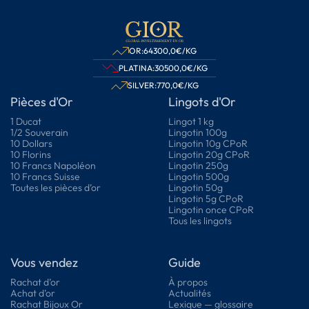
OR:
64300,0
€/KG
PLATINA:
30500,0
€/KG
SILVER:
770,0
€/KG
Pièces d'Or
Lingots d'Or
1 Ducat
Lingot 1 kg
1/2 Souverain
Lingotin 100g
10 Dollars
Lingotin 10g CPoR
10 Florins
Lingotin 20g CPoR
10 Francs Napoléon
Lingotin 250g
10 Francs Suisse
Lingotin 500g
Toutes les pièces d’or
Lingotin 50g
Lingotin 5g CPoR
Lingotin once CPoR
Tous les lingots
Vous vendez
Guide
Rachat d’or
À propos
Achat d’or
Actualités
Rachat Bijoux Or
Lexique — glossaire